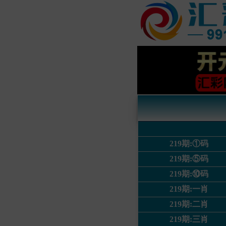
219期:①码
219期:⑤码
219期:⑩码
219期:一肖
219期:二肖
219期:三肖