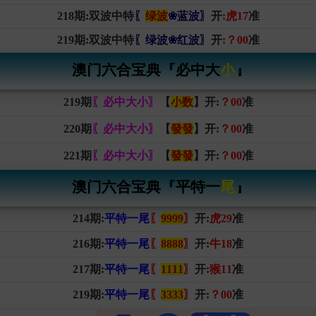
218期:双波中特
〖
绿波
❀蓝波〗
开
:虎17
准
219期:双波中特
〖绿波❀红波〗
开
:？00
准
澳门六合宝典『必中大小』
219期
〖必中大小〗
【
小数
】开:
？00
准
220期
〖必中大小〗
【
發發
】开:
？00
准
221期
〖必中大小〗
【
發發
】开:
？00
准
澳门六合宝典『平特一尾』
214期:
平特一尾
〖
9999
〗
开:
虎29
准
216期:
平特一尾
〖
8888
〗
开:
牛18
准
217期:
平特一尾
〖
1111
〗
开:
猴11
准
219期:
平特一尾
〖
3333
〗
开:
？00
准